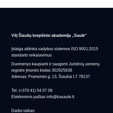
VšĮ Šiaulių krepšinio akademija „Saulė“
Įstaiga atitinka vadybos sistemos ISO 9001:2015
standarto reikalavimus
Duomenys kaupiami ir saugomi Juridinių asmenų
registre Įmonės kodas 302925638
Adresas: Pramonės g. 13, Šiauliai LT 78137
Tel. (+370 41) 54 07 08
Elektroninis paštas info@kasaule.lt
Darbo laikas: