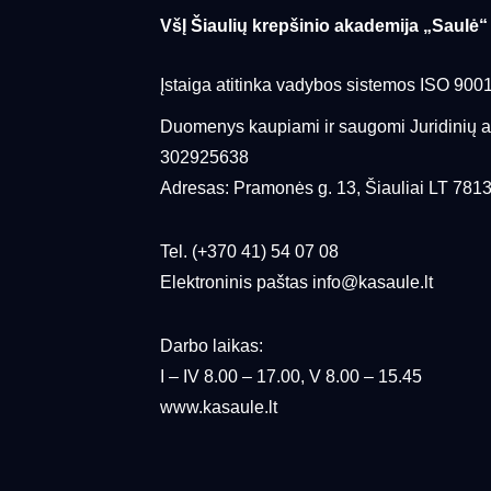
VšĮ Šiaulių krepšinio akademija „Saulė“
Įstaiga atitinka vadybos sistemos ISO 900
Duomenys kaupiami ir saugomi Juridinių 
302925638
Adresas: Pramonės g. 13, Šiauliai LT 781
Tel. (+370 41) 54 07 08
Elektroninis paštas info@kasaule.lt
Darbo laikas:
I – IV 8.00 – 17.00, V 8.00 – 15.45
www.kasaule.lt