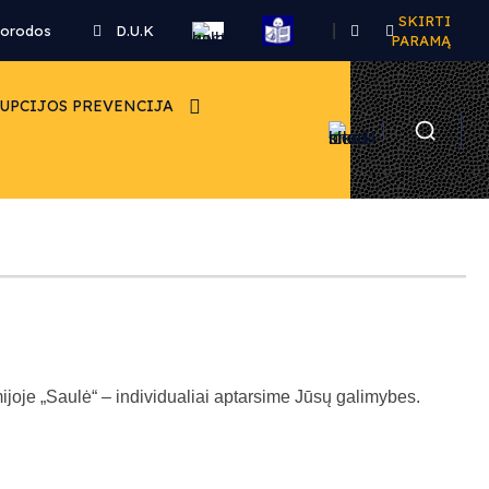
SKIRTI
|
orodos
D.U.K
.
.
PARAMĄ
UPCIJOS PREVENCIJA
joje „Saulė“ – individualiai aptarsime Jūsų galimybes.