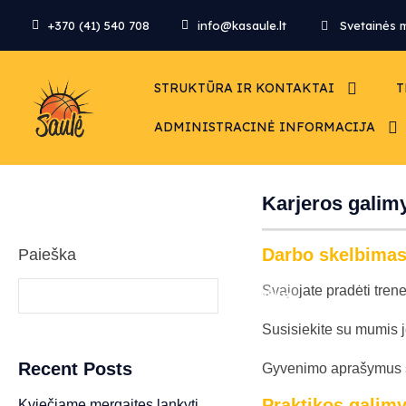
+370 (41) 540 708
info@kasaule.lt
Svetainės 
STRUKTŪRA IR KONTAKTAI
T
ADMINISTRACINĖ INFORMACIJA
Karjeros galim
Darbo skelbima
Paieška
Svajojate pradėti trene
Paieška
Susisiekite su mumis j
Recent Posts
Gyvenimo aprašymus s
Praktikos galim
Kviečiame mergaites lankyti