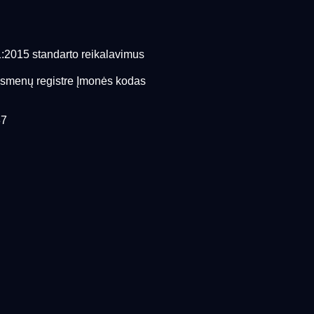
1:2015 standarto reikalavimus
asmenų registre Įmonės kodas
37