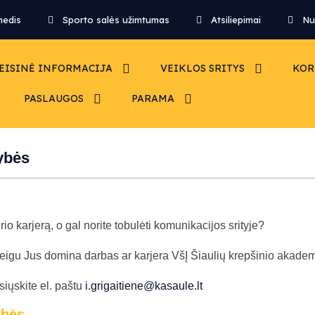
medis
Sporto salės užimtumas
Atsiliepimai
Nu
EISINĖ INFORMACIJA
VEIKLOS SRITYS
KOR
PASLAUGOS
PARAMA
ybės
s
rio karjerą, o gal norite tobulėti komunikacijos srityje?
eigu Jus domina darbas ar karjera VšĮ Šiaulių krepšinio akademi
iųskite el. paštu
i.grigaitiene@kasaule.lt
ybės