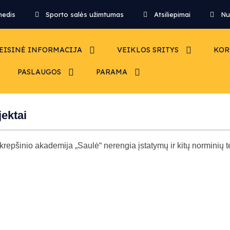
medis
Sporto salės užimtumas
Atsiliepimai
Nu
EISINĖ INFORMACIJA
VEIKLOS SRITYS
KOR
PASLAUGOS
PARAMA
jektai
 krepšinio akademija „Saulė“ nerengia įstatymų ir kitų norminių t