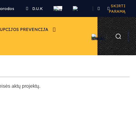
SKIRTI
|
orodos
D.U.K
.
.
PARAMĄ
UPCIJOS PREVENCIJA
eisės aktų projektų.