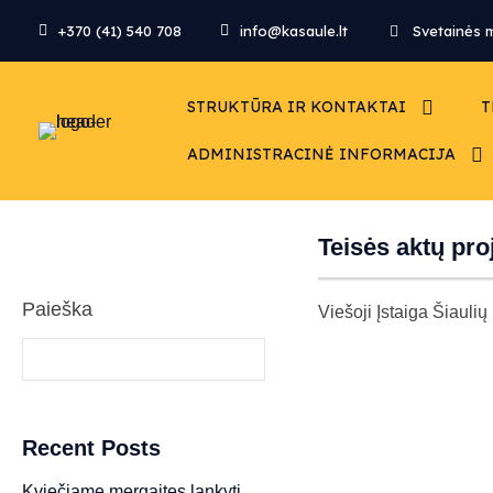
+370 (41) 540 708
info@kasaule.lt
Svetainės 
STRUKTŪRA IR KONTAKTAI
T
ADMINISTRACINĖ INFORMACIJA
Teisės aktų pro
Paieška
Viešoji Įstaiga Šiaulių
Paieška
Recent Posts
Kviečiame mergaites lankyti