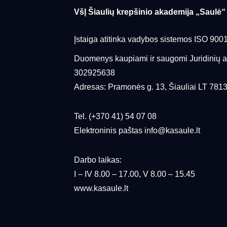
VšĮ Šiaulių krepšinio akademija „Saulė“
Įstaiga atitinka vadybos sistemos ISO 900
Duomenys kaupiami ir saugomi Juridinių 
302925638
Adresas: Pramonės g. 13, Šiauliai LT 781
Tel. (+370 41) 54 07 08
Elektroninis paštas info@kasaule.lt
Darbo laikas:
I – IV 8.00 – 17.00, V 8.00 – 15.45
www.kasaule.lt