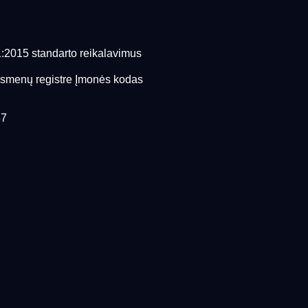
1:2015 standarto reikalavimus
asmenų registre Įmonės kodas
37