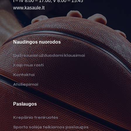
I – IV 8.00 – 17.00, V 8.00 – 15.45
www.kasaule.lt
Naudingos nuorodos
Dažniausiai užduodami klausimai
Kaip mus rasti
Kontaktai
Atsiliepimai
Paslaugos
Krepšinio treniruotės
Sporto salėje teikiamos paslaugos