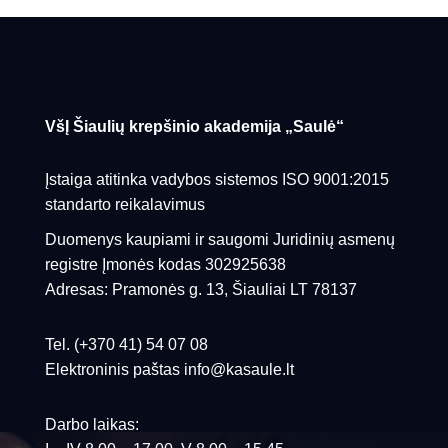
VšĮ Šiaulių krepšinio akademija „Saulė“
Įstaiga atitinka vadybos sistemos ISO 9001:2015
standarto reikalavimus
Duomenys kaupiami ir saugomi Juridinių asmenų
registre Įmonės kodas 302925638
Adresas: Pramonės g. 13, Šiauliai LT 78137
Tel. (+370 41) 54 07 08
Elektroninis paštas info@kasaule.lt
Darbo laikas: